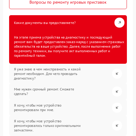
Вопросы по ремонту игровых приставок
Какие документы вы предоставляете?
На этапе приема устройства на диагностику и последующий
ремонт вам будет предоставлен заказ-наряд с указанием страховых
обязательств на ваше устройство. Далее, после выполнения работ
по ремонту техники, вы получите акт выполненных работ и
гарантийный талон.
Я уже знаю в чем неисправность и какой
ремонт необходим. Для чего проводить
диагностику?
Мне нужен срочный ремонт. Сможете
сделать?
Я хочу, чтобы мое устройство
ремонтировали при мне.
Я хочу, чтобы мое устройство
ремонтировалось только оригинальными
запчастями.