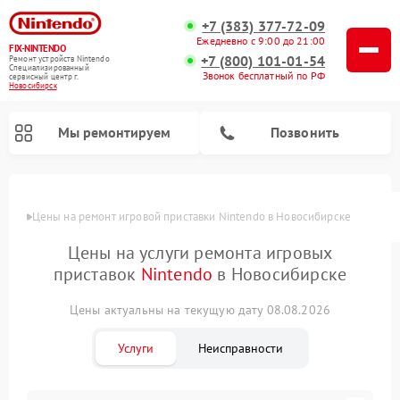
+7 (383) 377-72-09
Ежедневно с 9:00 до 21:00
FIX-NINTENDO
+7 (800) 101-01-54
Ремонт устройств Nintendo
Специализированный
Звонок бесплатный по РФ
cервисный центр г.
Новосибирск
Мы ремонтируем
Позвонить
Цены
Цены на ремонт игровой приставки Nintendo в Новосибирске
Ремонт игровых приставок Nintendo
Цены на услуги ремонта игровых
приставок
Nintendo
в Новосибирске
Цены актуальны на текущую дату 08.08.2026
Услуги
Неисправности