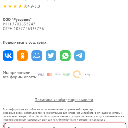
4.9-5.0
ООО "Русервис"
ИНН 7702633247
ОГРН 1077746335776
Поделиться в соц. сетях:
Мы принимаем
все формы оплаты
Политика конфиденциальности
Вся информация на сайте носит исключительно справочный характер.
Товарные знаки используются исключительно для описания устройств, в отношении которых
сервисные центры nsk.nintendo-fix.ru предоставляют услуги по ремонту. Услуги оказываются в
неавторизованных сервисных центрах nsk.nintendo-fix.ru, которые не связаны с
правообладателями товарных знаков или их официальными представителями.
Ремонт осуществляется для устройств, уже введенных в гражданский оборот в соответствии