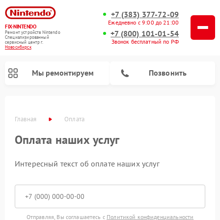
+7 (383) 377-72-09
Ежедневно с 9:00 до 21:00
FIX-NINTENDO
+7 (800) 101-01-54
Ремонт устройств Nintendo
Специализированный
Звонок бесплатный по РФ
cервисный центр г.
Новосибирск
Мы ремонтируем
Позвонить
Главная
Оплата
Ремонт игровых приставок Nintendo
Оплата наших услуг
Интересный текст об оплате наших услуг
Отправляя, Вы соглашаетесь с
Политикой конфиденциальности