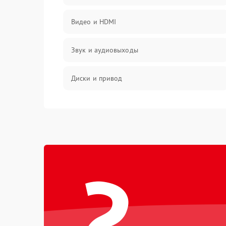
Видео и HDMI
Звук и аудиовыходы
Диски и привод
Сеть и онлайн
Геймпады и аксессуары
?
Разъёмы и корпус
Питание и электрика
Перегрев и охлаждение