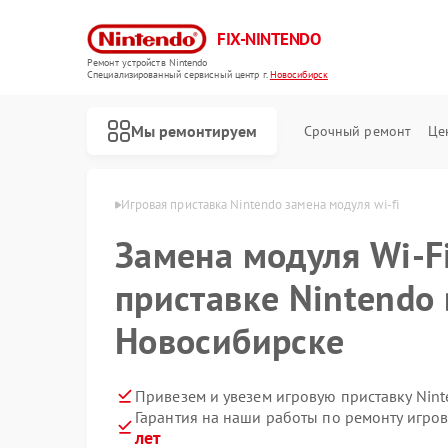
FIX-NINTENDO
Ремонт устройств Nintendo
Специализированный cервисный центр г.
Новосибирск
Мы ремонтируем
Срочный ремонт
Це
Ремонт игровых приставок Nintendo
endo в Новосибирске
Игровая приставка Nintendo замена модуля wi-fi
Замена модуля Wi-F
приставке Nintendo 
Новосибирске
Привезем и увезем игровую приставку Nin
Гарантия на наши работы по ремонту игро
лет