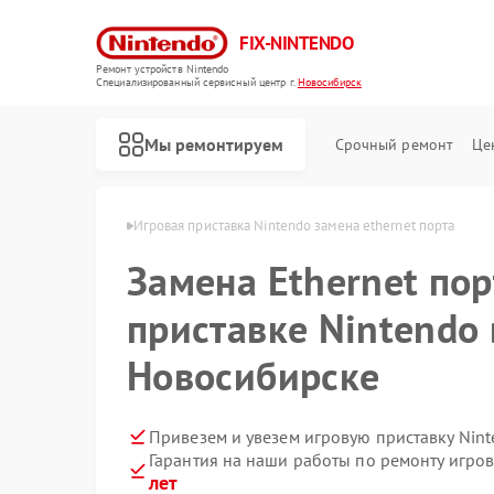
FIX-NINTENDO
Ремонт устройств Nintendo
Специализированный cервисный центр г.
Новосибирск
Мы ремонтируем
Срочный ремонт
Це
Ремонт игровых приставок Nintendo
endo в Новосибирске
Игровая приставка Nintendo замена ethernet порта
Замена Ethernet пор
приставке Nintendo 
Новосибирске
Привезем и увезем игровую приставку Nin
Гарантия на наши работы по ремонту игро
лет