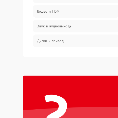
Видео и HDMI
Звук и аудиовыходы
Диски и привод
Сеть и онлайн
Геймпады и аксессуары
?
Разъёмы и корпус
Питание и электрика
Перегрев и охлаждение