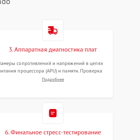
ndo
3. Аппаратная диагностика плат
Замеры сопротивлений и напряжений в цепях
питания процессора (APU) и памяти. Проверка
HDMI-контроллера, микросхем флеш-памяти и
Подробнее
модуля Wi-Fi
6. Финальное стресс-тестирование