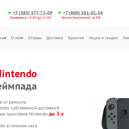
+7 (383) 377-72-09
+7 (800) 101-01-54
Ежедневно с 9:00 до 21:00
Звонок бесплатный по РФ
ны
О нас
Отзывы
Доставка
Гарантии
Акции и скидки
Зая
Nintendo
еймпада
е от ремонта
tendo собственной доставкой
до 3-х
вых приставок Nintendo
do в течении часа