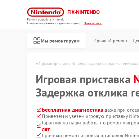
FIX-NINTENDO
Ремонт устройств Nintendo
Специализированный cервисный центр г.
Новосибирск
Мы ремонтируем
Срочный ремонт
Це
Ремонт игровых приставок Nintendo
endo в Новосибирске
Игровая приставка Nintendo задержка отклика геймпада
Игровая приставка
Задержка отклика г
Бесплатная диагностика
даже при отказ
Привезем и увезем игровую приставку Nin
Гарантия на наши работы по ремонту игро
лет
Срочный ремонт игровых приставок Ninten