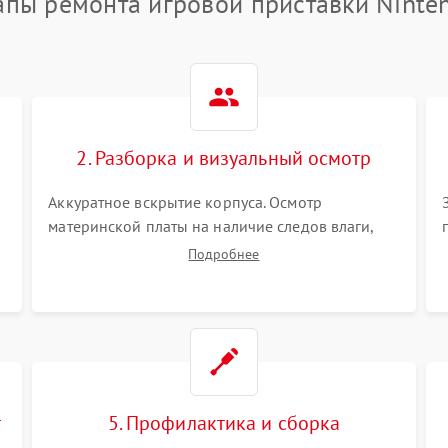
апы ремонта игровой приставки Ninte
2. Разборка и визуальный осмотр
Аккуратное вскрытие корпуса. Осмотр
материнской платы на наличие следов влаги,
коррозии, прогаров и поврежденных
Подробнее
элементов. Оценка состояния системы
охлаждения, турбины кулера и степени
загрязнения радиатора пылью.
т
5. Профилактика и сборка