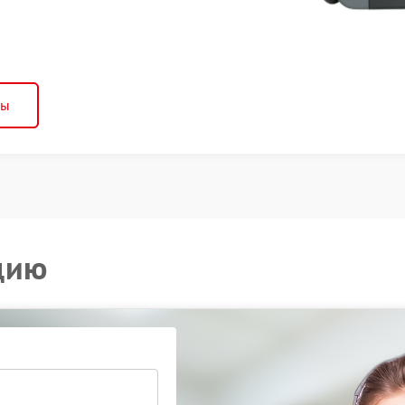
ны
цию