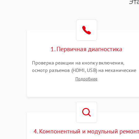
Эт
1. Первичная диагностика
Проверка реакции на кнопку включения,
осмотр разъемов (HDMI, USB) на механические
повреждения. Оценка кодов ошибок на экране
Подробнее
или по индикаторам. Проверка чтения дисков,
работы геймпадов и наличия гарантийных
пломб.
4. Компонентный и модульный ремон