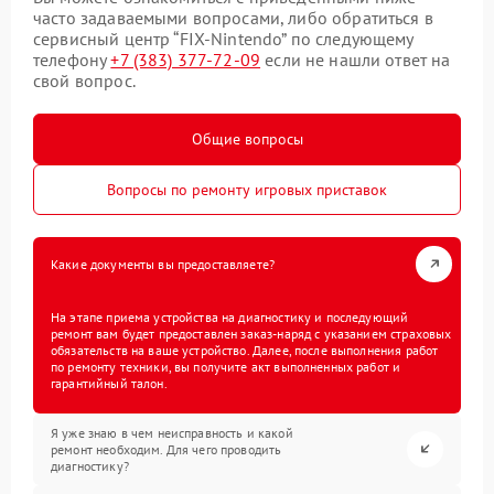
часто задаваемыми вопросами, либо обратиться в
сервисный центр “FIX-Nintendo” по следующему
телефону
+7 (383) 377-72-09
если не нашли ответ на
свой вопрос.
Общие вопросы
Вопросы по ремонту игровых приставок
Какие документы вы предоставляете?
На этапе приема устройства на диагностику и последующий
ремонт вам будет предоставлен заказ-наряд с указанием страховых
обязательств на ваше устройство. Далее, после выполнения работ
по ремонту техники, вы получите акт выполненных работ и
гарантийный талон.
Я уже знаю в чем неисправность и какой
ремонт необходим. Для чего проводить
диагностику?