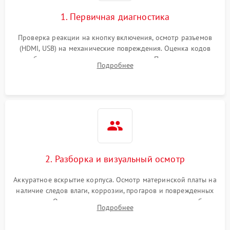
1. Первичная диагностика
Проверка реакции на кнопку включения, осмотр разъемов
(HDMI, USB) на механические повреждения. Оценка кодов
ошибок на экране или по индикаторам. Проверка чтения
Подробнее
дисков, работы геймпадов и наличия гарантийных пломб.
2. Разборка и визуальный осмотр
Аккуратное вскрытие корпуса. Осмотр материнской платы на
наличие следов влаги, коррозии, прогаров и поврежденных
элементов. Оценка состояния системы охлаждения, турбины
Подробнее
кулера и степени загрязнения радиатора пылью.