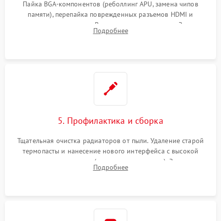
Пайка BGA-компонентов (реболлинг APU, замена чипов
памяти), перепайка поврежденных разъемов HDMI и
контроллеров питания. Восстановление дорожек. Замена
Подробнее
неисправного жесткого диска, SSD или лазерной головки
привода.
5. Профилактика и сборка
Тщательная очистка радиаторов от пыли. Удаление старой
термопасты и нанесение нового интерфейса с высокой
теплопроводностью (или жидкого металла). Замена
Подробнее
термопрокладок. Аккуратная сборка консоли и подключение
шлейфов.