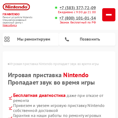
+7 (383) 377-72-09
Ежедневно с 9:00 до 21:00
FIX-NINTENDO
+7 (800) 101-01-54
Ремонт устройств Nintendo
Специализированный
Звонок бесплатный по РФ
cервисный центр г.
Новосибирск
Мы ремонтируем
Позвонить
ирске
Игровая приставка Nintendo пропадает звук во время игры
Ремонт игровых приставок Nintendo
Игровая приставка
Nintendo
Пропадает звук во время игры
Бесплатная диагностика
даже при отказе от
ремонта
Привезем и увезем игровую приставку Nintendo
собственной доставкой
Гарантия на наши работы по ремонту игровых