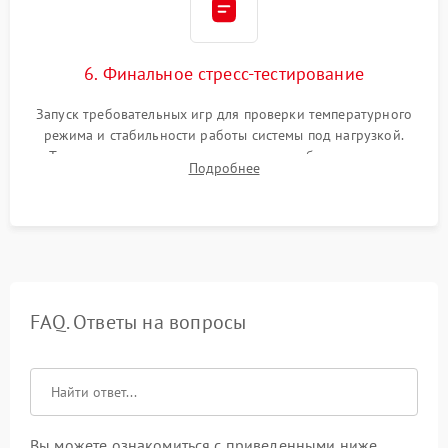
6. Финальное стресс-тестирование
Запуск требовательных игр для проверки температурного
режима и стабильности работы системы под нагрузкой.
Тестирование привода, синхронизации беспроводных
Подробнее
геймпадов, выхода в сеть и выдачи изображения без
артефактов.
FAQ. Ответы на вопросы
Вы можете ознакомиться с приведенными ниже