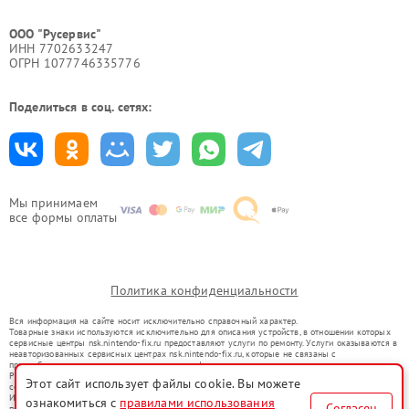
ООО "Русервис"
ИНН 7702633247
ОГРН 1077746335776
Поделиться в соц. сетях:
Мы принимаем
все формы оплаты
Политика конфиденциальности
Вся информация на сайте носит исключительно справочный характер.
Товарные знаки используются исключительно для описания устройств, в отношении которых
сервисные центры nsk.nintendo-fix.ru предоставляют услуги по ремонту. Услуги оказываются в
неавторизованных сервисных центрах nsk.nintendo-fix.ru, которые не связаны с
правообладателями товарных знаков или их официальными представителями.
Ремонт осуществляется для устройств, уже введенных в гражданский оборот в соответствии
Этот сайт использует файлы cookie. Вы можете
со статьей 1487 ГК РФ.
Использование товарных знаков не преследует цели индивидуализации услуг или введения
ознакомиться с
правилами использования
Согласен
потребителей в заблуждение, а служит для информирования о предоставляемых услугах по