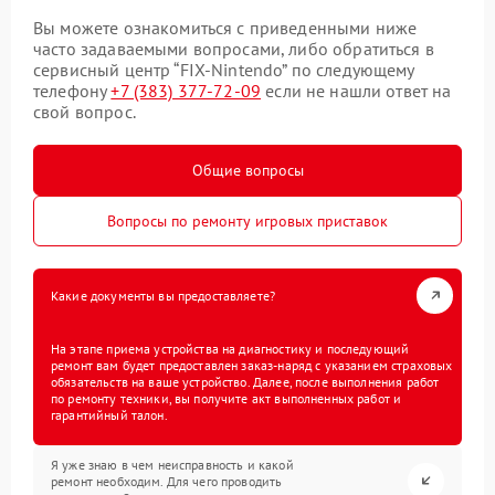
Вы можете ознакомиться с приведенными ниже
часто задаваемыми вопросами, либо обратиться в
сервисный центр “FIX-Nintendo” по следующему
телефону
+7 (383) 377-72-09
если не нашли ответ на
свой вопрос.
Общие вопросы
Вопросы по ремонту игровых приставок
Какие документы вы предоставляете?
На этапе приема устройства на диагностику и последующий
ремонт вам будет предоставлен заказ-наряд с указанием страховых
обязательств на ваше устройство. Далее, после выполнения работ
по ремонту техники, вы получите акт выполненных работ и
гарантийный талон.
Я уже знаю в чем неисправность и какой
ремонт необходим. Для чего проводить