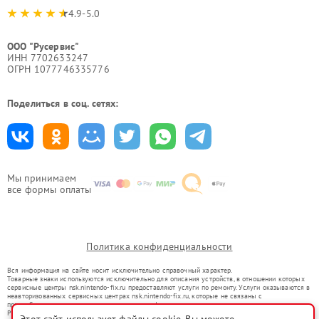
4.9-5.0
ООО "Русервис"
ИНН 7702633247
ОГРН 1077746335776
Поделиться в соц. сетях:
Мы принимаем
все формы оплаты
Политика конфиденциальности
Вся информация на сайте носит исключительно справочный характер.
Товарные знаки используются исключительно для описания устройств, в отношении которых
сервисные центры nsk.nintendo-fix.ru предоставляют услуги по ремонту. Услуги оказываются в
неавторизованных сервисных центрах nsk.nintendo-fix.ru, которые не связаны с
правообладателями товарных знаков или их официальными представителями.
Ремонт осуществляется для устройств, уже введенных в гражданский оборот в соответствии