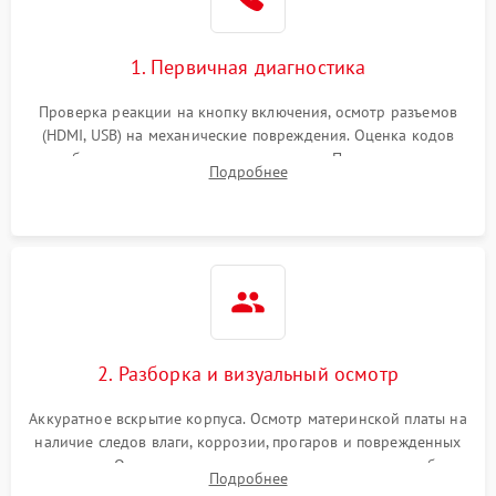
1. Первичная диагностика
Проверка реакции на кнопку включения, осмотр разъемов
(HDMI, USB) на механические повреждения. Оценка кодов
ошибок на экране или по индикаторам. Проверка чтения
Подробнее
дисков, работы геймпадов и наличия гарантийных пломб.
2. Разборка и визуальный осмотр
Аккуратное вскрытие корпуса. Осмотр материнской платы на
наличие следов влаги, коррозии, прогаров и поврежденных
элементов. Оценка состояния системы охлаждения, турбины
Подробнее
кулера и степени загрязнения радиатора пылью.