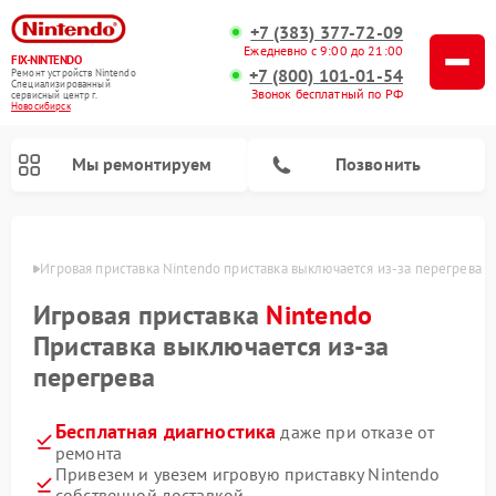
+7 (383) 377-72-09
Ежедневно с 9:00 до 21:00
FIX-NINTENDO
+7 (800) 101-01-54
Ремонт устройств Nintendo
Специализированный
Звонок бесплатный по РФ
cервисный центр г.
Новосибирск
Мы ремонтируем
Позвонить
ирске
Игровая приставка Nintendo приставка выключается из-за перегрева
Ремонт игровых приставок Nintendo
Игровая приставка
Nintendo
Приставка выключается из-за
перегрева
Бесплатная диагностика
даже при отказе от
ремонта
Привезем и увезем игровую приставку Nintendo
собственной доставкой