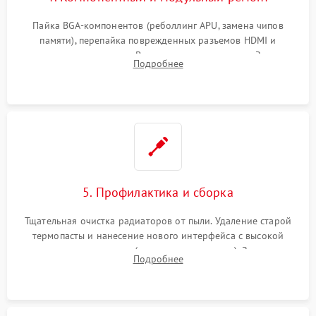
Пайка BGA-компонентов (реболлинг APU, замена чипов
памяти), перепайка поврежденных разъемов HDMI и
контроллеров питания. Восстановление дорожек. Замена
Подробнее
неисправного жесткого диска, SSD или лазерной головки
привода.
5. Профилактика и сборка
Тщательная очистка радиаторов от пыли. Удаление старой
термопасты и нанесение нового интерфейса с высокой
теплопроводностью (или жидкого металла). Замена
Подробнее
термопрокладок. Аккуратная сборка консоли и подключение
шлейфов.