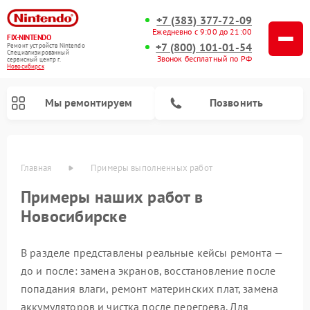
+7 (383) 377-72-09
Ежедневно с 9:00 до 21:00
FIX-NINTENDO
+7 (800) 101-01-54
Ремонт устройств Nintendo
Специализированный
Звонок бесплатный по РФ
cервисный центр г.
Новосибирск
Мы ремонтируем
Позвонить
Главная
Примеры выполненных работ
Ремонт игровых приставок Nintendo
Примеры наших работ в
Новосибирске
В разделе представлены реальные кейсы ремонта —
до и после: замена экранов, восстановление после
попадания влаги, ремонт материнских плат, замена
аккумуляторов и чистка после перегрева. Для