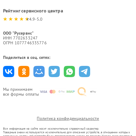
Рейтинг сервисного центра
4.9-5.0
ООО "Русервис"
ИНН 7702633247
ОГРН 1077746335776
Поделиться в соц. сетях:
Мы принимаем
все формы оплаты
Политика конфиденциальности
Вся информация на сайте носит исключительно справочный характер.
Товарные знаки используются исключительно для описания устройств, в отношении которых
сервисные центры nsk.nintendo-fix.ru предоставляют услуги по ремонту. Услуги оказываются в