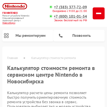
+7 (383) 377-72-09
Ежедневно с 9:00 до 21:00
FIX-NINTENDO
+7 (800) 101-01-54
Ремонт устройств Nintendo
Специализированный
Звонок бесплатный по РФ
cервисный центр г.
Новосибирск
Мы ремонтируем
Позвонить
Главная
Калькулятор стоимости ремонта
Ремонт игровых приставок Nintendo
Калькулятор стоимости ремонта в
сервисном центре Nintendo в
Новосибирска
Калькулятор расчета цены ремонта позволяет
быстро получить ориентировочную стоимость
ремонта устройства без звонка в сервис.
Пользователь выбирает тип и модель устройства,